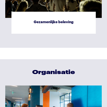
Gezamenlijke beleving
Organisatie
Verslag ondernemingsraad